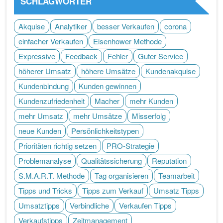
SCHLAGWÖRTER
Akquise
Analytiker
besser Verkaufen
corona
einfacher Verkaufen
Eisenhower Methode
Expressive
Feedback
Fehler
Guter Service
höherer Umsatz
höhere Umsätze
Kundenakquise
Kundenbindung
Kunden gewinnen
Kundenzufriedenheit
Macher
mehr Kunden
mehr Umsatz
mehr Umsätze
Misserfolg
neue Kunden
Persönlichkeitstypen
Prioritäten richtig setzen
PRO-Strategie
Problemanalyse
Qualitätssicherung
Reputation
S.M.A.R.T. Methode
Tag organisieren
Teamarbeit
Tipps und Tricks
Tipps zum Verkauf
Umsatz Tipps
Umsatztipps
Verbindliche
Verkaufen Tipps
Verkaufstipps
Zeitmanagement