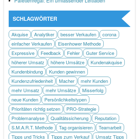
Palettenregal: Ein umfassender Leitfaden
SCHLAGWÖRTER
Akquise
Analytiker
besser Verkaufen
corona
einfacher Verkaufen
Eisenhower Methode
Expressive
Feedback
Fehler
Guter Service
höherer Umsatz
höhere Umsätze
Kundenakquise
Kundenbindung
Kunden gewinnen
Kundenzufriedenheit
Macher
mehr Kunden
mehr Umsatz
mehr Umsätze
Misserfolg
neue Kunden
Persönlichkeitstypen
Prioritäten richtig setzen
PRO-Strategie
Problemanalyse
Qualitätssicherung
Reputation
S.M.A.R.T. Methode
Tag organisieren
Teamarbeit
Tipps und Tricks
Tipps zum Verkauf
Umsatz Tipps