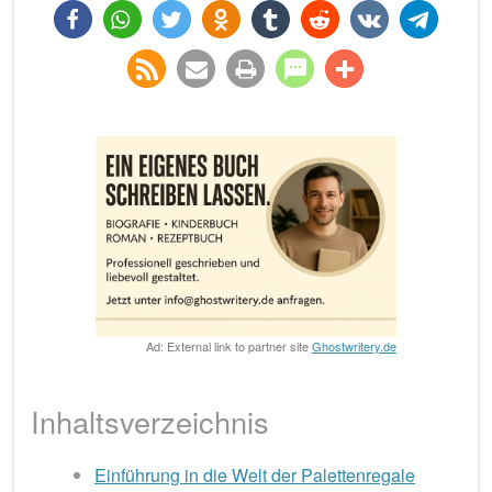
teilen
teilen
twittern
teilen
teilen
teilen
teilen
teilen
rss-
e-
drucken
teilen
teilen
feed
mail
Ad: External link to partner site
Ghostwritery.de
Inhaltsverzeichnis
Einführung in die Welt der Palettenregale