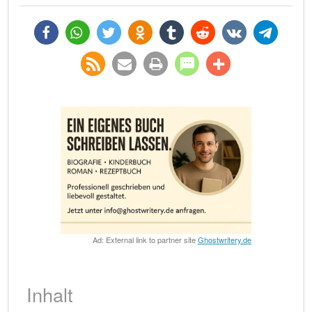
teilen
teilen
twittern
teilen
teilen
teilen
teilen
teilen
rss-
e-
drucken
teilen
teilen
feed
mail
Ad: External link to partner site
Ghostwritery.de
Inhalt