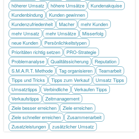
höherer Umsatz
höhere Umsätze
Kundenakquise
Kundenbindung
Kunden gewinnen
Kundenzufriedenheit
Macher
mehr Kunden
mehr Umsatz
mehr Umsätze
Misserfolg
neue Kunden
Persönlichkeitstypen
Prioritäten richtig setzen
PRO-Strategie
Problemanalyse
Qualitätssicherung
Reputation
S.M.A.R.T. Methode
Tag organisieren
Teamarbeit
Tipps und Tricks
Tipps zum Verkauf
Umsatz Tipps
Umsatztipps
Verbindliche
Verkaufen Tipps
Verkaufstipps
Zeitmanagement
Ziele besser erreichen
Ziele erreichen
Ziele schneller erreichen
Zusammenarbeit
Zusatzleistungen
zusätzlicher Umsatz