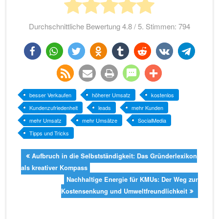
Durchschnittliche Bewertung
4.8
/ 5. Stimmen:
794
teilen
teilen
twittern
teilen
teilen
teilen
teilen
teilen
rss-
e-
drucken
teilen
teilen
besser Verkaufen
höherer Umsatz
kostenlos
Kundenzufriedenheit
leads
mehr Kunden
feed
mail
mehr Umsatz
mehr Umsätze
SocialMedia
Tipps und Tricks
Aufbruch in die Selbstständigkeit: Das Gründerlexikon
als kreativer Kompass
Nachhaltige Energie für KMUs: Der Weg zur
Kostensenkung und Umweltfreundlichkeit