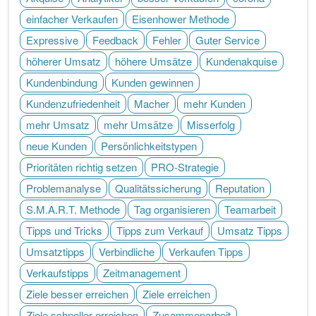
einfacher Verkaufen
Eisenhower Methode
Expressive
Feedback
Fehler
Guter Service
höherer Umsatz
höhere Umsätze
Kundenakquise
Kundenbindung
Kunden gewinnen
Kundenzufriedenheit
Macher
mehr Kunden
mehr Umsatz
mehr Umsätze
Misserfolg
neue Kunden
Persönlichkeitstypen
Prioritäten richtig setzen
PRO-Strategie
Problemanalyse
Qualitätssicherung
Reputation
S.M.A.R.T. Methode
Tag organisieren
Teamarbeit
Tipps und Tricks
Tipps zum Verkauf
Umsatz Tipps
Umsatztipps
Verbindliche
Verkaufen Tipps
Verkaufstipps
Zeitmanagement
Ziele besser erreichen
Ziele erreichen
Ziele schneller erreichen
Zusammenarbeit