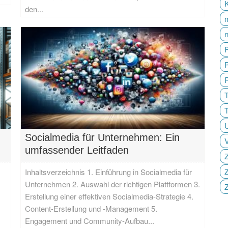
den...
P
T
Socialmedia für Unternehmen: Ein
umfassender Leitfaden
Z
Z
Inhaltsverzeichnis 1. Einführung in Socialmedia für
Unternehmen 2. Auswahl der richtigen Plattformen 3.
Erstellung einer effektiven Socialmedia-Strategie 4.
Content-Erstellung und -Management 5.
Engagement und Community-Aufbau...