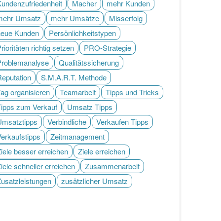
Kundenzufriedenheit
Macher
mehr Kunden
mehr Umsatz
mehr Umsätze
Misserfolg
neue Kunden
Persönlichkeitstypen
rioritäten richtig setzen
PRO-Strategie
Problemanalyse
Qualitätssicherung
Reputation
S.M.A.R.T. Methode
ag organisieren
Teamarbeit
Tipps und Tricks
Tipps zum Verkauf
Umsatz Tipps
Umsatztipps
Verbindliche
Verkaufen Tipps
Verkaufstipps
Zeitmanagement
iele besser erreichen
Ziele erreichen
iele schneller erreichen
Zusammenarbeit
Zusatzleistungen
zusätzlicher Umsatz