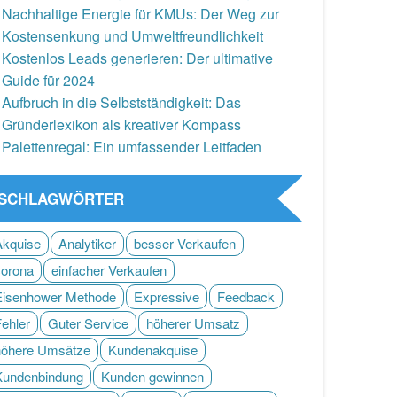
Nachhaltige Energie für KMUs: Der Weg zur
Kostensenkung und Umweltfreundlichkeit
Kostenlos Leads generieren: Der ultimative
Guide für 2024
Aufbruch in die Selbstständigkeit: Das
Gründerlexikon als kreativer Kompass
Palettenregal: Ein umfassender Leitfaden
SCHLAGWÖRTER
Akquise
Analytiker
besser Verkaufen
corona
einfacher Verkaufen
Eisenhower Methode
Expressive
Feedback
Fehler
Guter Service
höherer Umsatz
höhere Umsätze
Kundenakquise
Kundenbindung
Kunden gewinnen