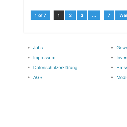
1 of 7
1
2
3
…
7
Wei
Page
Page
Page
Page
Jobs
Gewe
Impressum
Inves
Datenschutzerklärung
Pres
AGB
Medi