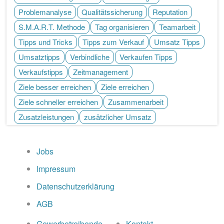
Problemanalyse
Qualitätssicherung
Reputation
S.M.A.R.T. Methode
Tag organisieren
Teamarbeit
Tipps und Tricks
Tipps zum Verkauf
Umsatz Tipps
Umsatztipps
Verbindliche
Verkaufen Tipps
Verkaufstipps
Zeitmanagement
Ziele besser erreichen
Ziele erreichen
Ziele schneller erreichen
Zusammenarbeit
Zusatzleistungen
zusätzlicher Umsatz
Jobs
Impressum
Datenschutzerklärung
AGB
Gewerbetreibende
Kontakt