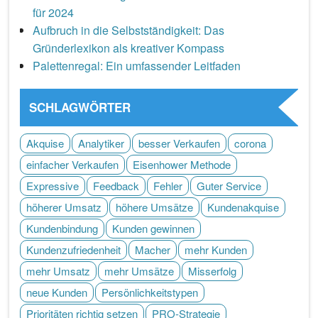
für 2024
Aufbruch in die Selbstständigkeit: Das
Gründerlexikon als kreativer Kompass
Palettenregal: Ein umfassender Leitfaden
SCHLAGWÖRTER
Akquise
Analytiker
besser Verkaufen
corona
einfacher Verkaufen
Eisenhower Methode
Expressive
Feedback
Fehler
Guter Service
höherer Umsatz
höhere Umsätze
Kundenakquise
Kundenbindung
Kunden gewinnen
Kundenzufriedenheit
Macher
mehr Kunden
mehr Umsatz
mehr Umsätze
Misserfolg
neue Kunden
Persönlichkeitstypen
Prioritäten richtig setzen
PRO-Strategie