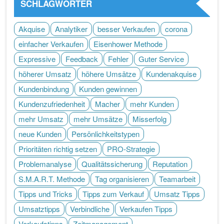
SCHLAGWÖRTER
Akquise
Analytiker
besser Verkaufen
corona
einfacher Verkaufen
Eisenhower Methode
Expressive
Feedback
Fehler
Guter Service
höherer Umsatz
höhere Umsätze
Kundenakquise
Kundenbindung
Kunden gewinnen
Kundenzufriedenheit
Macher
mehr Kunden
mehr Umsatz
mehr Umsätze
Misserfolg
neue Kunden
Persönlichkeitstypen
Prioritäten richtig setzen
PRO-Strategie
Problemanalyse
Qualitätssicherung
Reputation
S.M.A.R.T. Methode
Tag organisieren
Teamarbeit
Tipps und Tricks
Tipps zum Verkauf
Umsatz Tipps
Umsatztipps
Verbindliche
Verkaufen Tipps
Verkaufstipps
Zeitmanagement