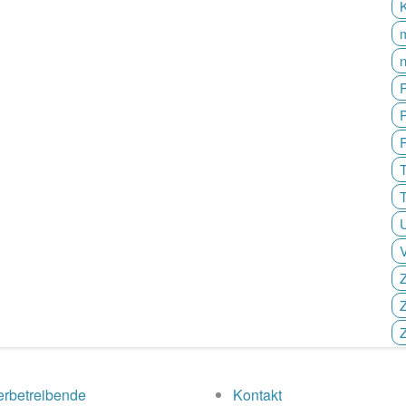
P
T
Z
Z
rbetreibende
Kontakt