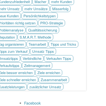
Kundenzufriedenheit
Macher
mehr Kunden
mehr Umsatz
mehr Umsätze
Misserfolg
neue Kunden
Persönlichkeitstypen
rioritäten richtig setzen
PRO-Strategie
Problemanalyse
Qualitätssicherung
Reputation
S.M.A.R.T. Methode
ag organisieren
Teamarbeit
Tipps und Tricks
Tipps zum Verkauf
Umsatz Tipps
Umsatztipps
Verbindliche
Verkaufen Tipps
Verkaufstipps
Zeitmanagement
iele besser erreichen
Ziele erreichen
iele schneller erreichen
Zusammenarbeit
Zusatzleistungen
zusätzlicher Umsatz
Facebook