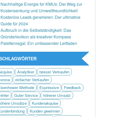
Nachhaltige Energie für KMUs: Der Weg zur
Kostensenkung und Umweltfreundlichkeit
Kostenlos Leads generieren: Der ultimative
Guide für 2024
Aufbruch in die Selbstständigkeit: Das
Gründerlexikon als kreativer Kompass
Palettenregal: Ein umfassender Leitfaden
SCHLAGWÖRTER
Akquise
Analytiker
besser Verkaufen
corona
einfacher Verkaufen
Eisenhower Methode
Expressive
Feedback
Fehler
Guter Service
höherer Umsatz
höhere Umsätze
Kundenakquise
Kundenbindung
Kunden gewinnen