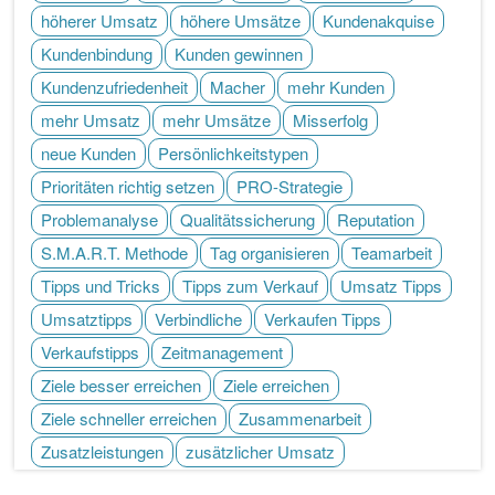
höherer Umsatz
höhere Umsätze
Kundenakquise
Kundenbindung
Kunden gewinnen
Kundenzufriedenheit
Macher
mehr Kunden
mehr Umsatz
mehr Umsätze
Misserfolg
neue Kunden
Persönlichkeitstypen
Prioritäten richtig setzen
PRO-Strategie
Problemanalyse
Qualitätssicherung
Reputation
S.M.A.R.T. Methode
Tag organisieren
Teamarbeit
Tipps und Tricks
Tipps zum Verkauf
Umsatz Tipps
Umsatztipps
Verbindliche
Verkaufen Tipps
Verkaufstipps
Zeitmanagement
Ziele besser erreichen
Ziele erreichen
Ziele schneller erreichen
Zusammenarbeit
Zusatzleistungen
zusätzlicher Umsatz