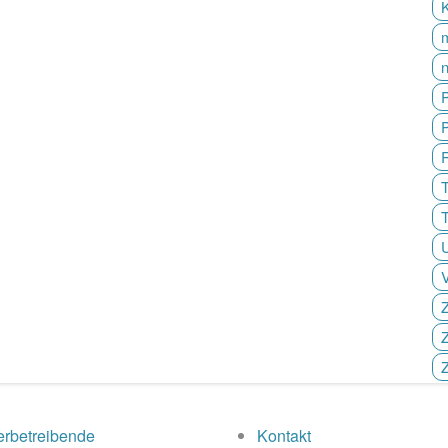
P
T
Z
Z
rbetreibende
Kontakt