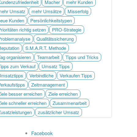
Kundenzufriedenheit
Macher
mehr Kunden
mehr Umsatz
mehr Umsätze
Misserfolg
neue Kunden
Persönlichkeitstypen
rioritäten richtig setzen
PRO-Strategie
Problemanalyse
Qualitätssicherung
Reputation
S.M.A.R.T. Methode
ag organisieren
Teamarbeit
Tipps und Tricks
Tipps zum Verkauf
Umsatz Tipps
Umsatztipps
Verbindliche
Verkaufen Tipps
Verkaufstipps
Zeitmanagement
iele besser erreichen
Ziele erreichen
iele schneller erreichen
Zusammenarbeit
Zusatzleistungen
zusätzlicher Umsatz
Facebook