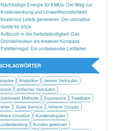
Nachhaltige Energie für KMUs: Der Weg zur
Kostensenkung und Umweltfreundlichkeit
Kostenlos Leads generieren: Der ultimative
Guide für 2024
Aufbruch in die Selbstständigkeit: Das
Gründerlexikon als kreativer Kompass
Palettenregal: Ein umfassender Leitfaden
SCHLAGWÖRTER
Akquise
Analytiker
besser Verkaufen
corona
einfacher Verkaufen
Eisenhower Methode
Expressive
Feedback
Fehler
Guter Service
höherer Umsatz
höhere Umsätze
Kundenakquise
Kundenbindung
Kunden gewinnen