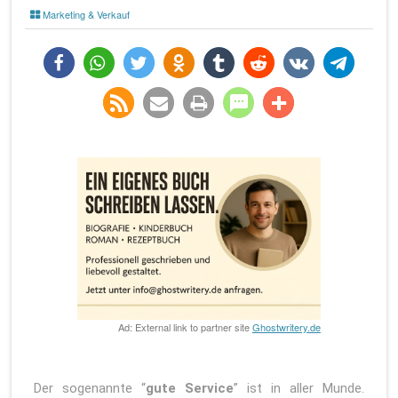
Marketing & Verkauf
teilen
teilen
twittern
teilen
teilen
teilen
teilen
teilen
rss-
e-
drucken
teilen
teilen
feed
mail
Ad: External link to partner site
Ghostwritery.de
Der sogenannte “
gute Service
” ist in aller Munde.