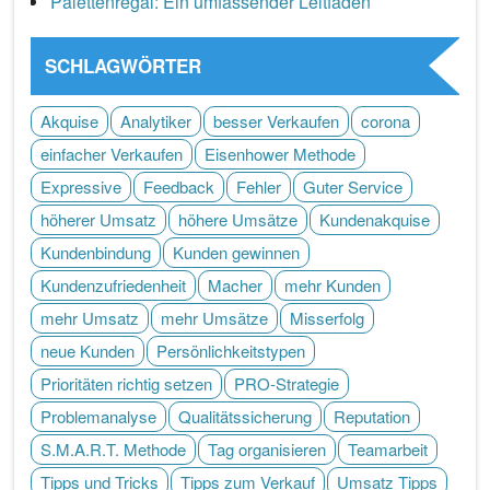
Palettenregal: Ein umfassender Leitfaden
SCHLAGWÖRTER
Akquise
Analytiker
besser Verkaufen
corona
einfacher Verkaufen
Eisenhower Methode
Expressive
Feedback
Fehler
Guter Service
höherer Umsatz
höhere Umsätze
Kundenakquise
Kundenbindung
Kunden gewinnen
Kundenzufriedenheit
Macher
mehr Kunden
mehr Umsatz
mehr Umsätze
Misserfolg
neue Kunden
Persönlichkeitstypen
Prioritäten richtig setzen
PRO-Strategie
Problemanalyse
Qualitätssicherung
Reputation
S.M.A.R.T. Methode
Tag organisieren
Teamarbeit
Tipps und Tricks
Tipps zum Verkauf
Umsatz Tipps