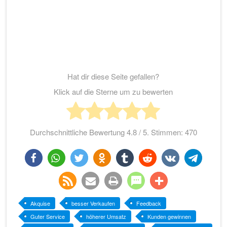
Hat dir diese Seite gefallen?
Klick auf die Sterne um zu bewerten
Durchschnittliche Bewertung
4.8
/ 5. Stimmen:
470
teilen
teilen
twittern
teilen
teilen
teilen
teilen
teilen
rss-
e-
drucken
teilen
teilen
Akquise
besser Verkaufen
Feedback
Guter Service
höherer Umsatz
Kunden gewinnen
feed
mail