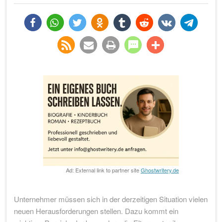
teilen
teilen
twittern
teilen
teilen
teilen
teilen
teilen
rss-
e-
drucken
teilen
teilen
feed
mail
Ad: External link to partner site
Ghostwritery.de
Unternehmer müssen sich in der derzeitigen Situation vielen
neuen Herausforderungen stellen. Dazu kommt ein