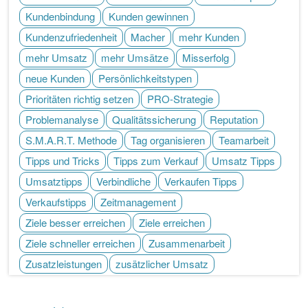
Kundenbindung
Kunden gewinnen
Kundenzufriedenheit
Macher
mehr Kunden
mehr Umsatz
mehr Umsätze
Misserfolg
neue Kunden
Persönlichkeitstypen
Prioritäten richtig setzen
PRO-Strategie
Problemanalyse
Qualitätssicherung
Reputation
S.M.A.R.T. Methode
Tag organisieren
Teamarbeit
Tipps und Tricks
Tipps zum Verkauf
Umsatz Tipps
Umsatztipps
Verbindliche
Verkaufen Tipps
Verkaufstipps
Zeitmanagement
Ziele besser erreichen
Ziele erreichen
Ziele schneller erreichen
Zusammenarbeit
Zusatzleistungen
zusätzlicher Umsatz