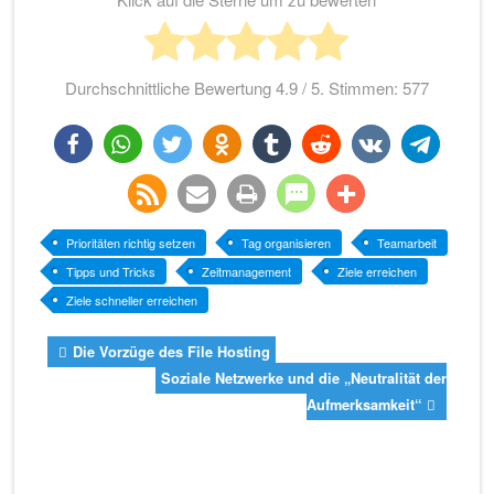
Durchschnittliche Bewertung
4.9
/ 5. Stimmen:
577
teilen
teilen
twittern
teilen
teilen
teilen
teilen
teilen
rss-
e-
drucken
teilen
teilen
Prioritäten richtig setzen
Tag organisieren
Teamarbeit
Tipps und Tricks
Zeitmanagement
Ziele erreichen
feed
mail
Ziele schneller erreichen
Die Vorzüge des File Hosting
Soziale Netzwerke und die „Neutralität der
Aufmerksamkeit“