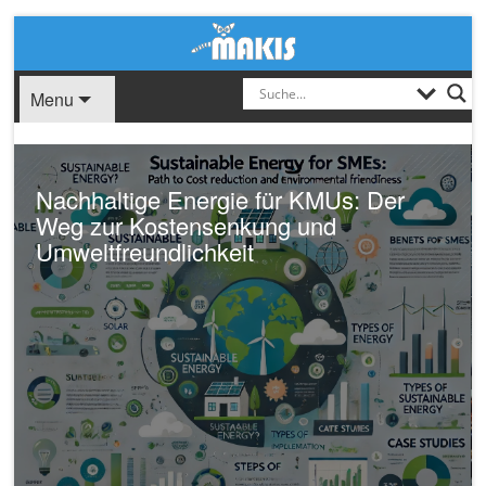
Menu
 Energie für KMUs: Der
Kostenlos Lead
tensenkung und
ultimative Guid
lichkeit