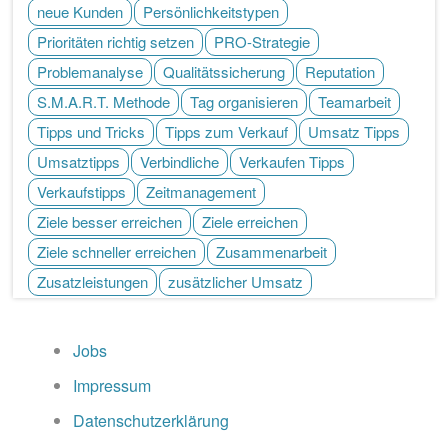
neue Kunden
Persönlichkeitstypen
Prioritäten richtig setzen
PRO-Strategie
Problemanalyse
Qualitätssicherung
Reputation
S.M.A.R.T. Methode
Tag organisieren
Teamarbeit
Tipps und Tricks
Tipps zum Verkauf
Umsatz Tipps
Umsatztipps
Verbindliche
Verkaufen Tipps
Verkaufstipps
Zeitmanagement
Ziele besser erreichen
Ziele erreichen
Ziele schneller erreichen
Zusammenarbeit
Zusatzleistungen
zusätzlicher Umsatz
Jobs
Impressum
Datenschutzerklärung