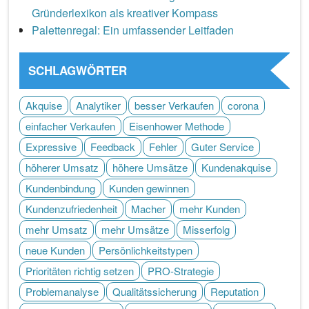
Gründerlexikon als kreativer Kompass
Palettenregal: Ein umfassender Leitfaden
SCHLAGWÖRTER
Akquise
Analytiker
besser Verkaufen
corona
einfacher Verkaufen
Eisenhower Methode
Expressive
Feedback
Fehler
Guter Service
höherer Umsatz
höhere Umsätze
Kundenakquise
Kundenbindung
Kunden gewinnen
Kundenzufriedenheit
Macher
mehr Kunden
mehr Umsatz
mehr Umsätze
Misserfolg
neue Kunden
Persönlichkeitstypen
Prioritäten richtig setzen
PRO-Strategie
Problemanalyse
Qualitätssicherung
Reputation