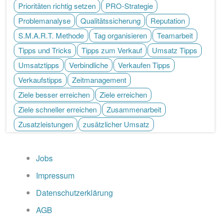
Prioritäten richtig setzen
PRO-Strategie
Problemanalyse
Qualitätssicherung
Reputation
S.M.A.R.T. Methode
Tag organisieren
Teamarbeit
Tipps und Tricks
Tipps zum Verkauf
Umsatz Tipps
Umsatztipps
Verbindliche
Verkaufen Tipps
Verkaufstipps
Zeitmanagement
Ziele besser erreichen
Ziele erreichen
Ziele schneller erreichen
Zusammenarbeit
Zusatzleistungen
zusätzlicher Umsatz
Jobs
Impressum
Datenschutzerklärung
AGB