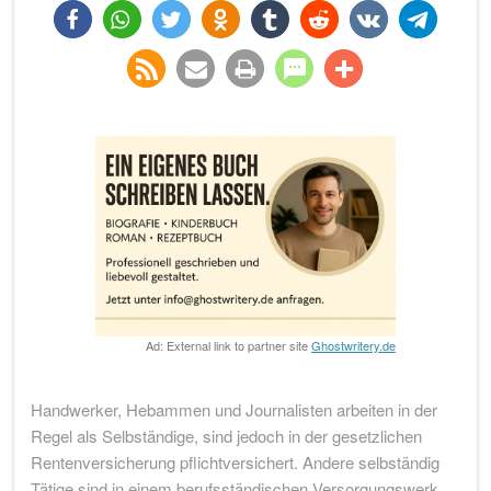
teilen
teilen
twittern
teilen
teilen
teilen
teilen
teilen
rss-
e-
drucken
teilen
teilen
feed
mail
Ad: External link to partner site
Ghostwritery.de
Handwerker, Hebammen und Journalisten arbeiten in der
Regel als Selbständige, sind jedoch in der gesetzlichen
Rentenversicherung pflichtversichert. Andere selbständig
Tätige sind in einem berufsständischen Versorgungswerk