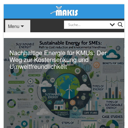
Menu
 Energie für KMUs: Der
Kostenlos Lead
tensenkung und
ultimative Guid
lichkeit