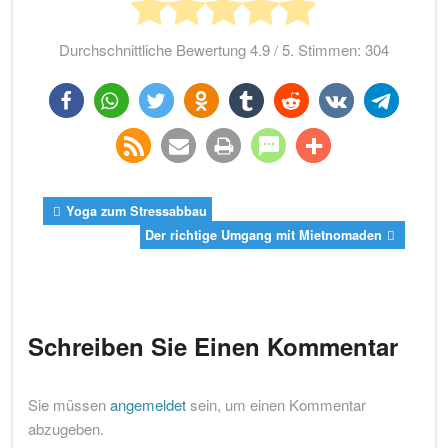
Durchschnittliche Bewertung
4.9
/ 5. Stimmen:
304
teilen
teilen
twittern
teilen
teilen
teilen
teilen
teilen
rss-
e-
drucken
teilen
teilen
Yoga zum Stressabbau
feed
mail
Der richtige Umgang mit Mietnomaden
Schreiben Sie Einen Kommentar
Sie müssen
angemeldet
sein, um einen Kommentar
abzugeben.