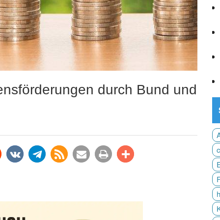
mensförderungen durch Bund und
n
teilen
teilen
rss-
e-
drucken
teilen
feed
mail