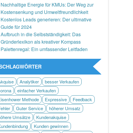
Nachhaltige Energie für KMUs: Der Weg zur
Kostensenkung und Umweltfreundlichkeit
Kostenlos Leads generieren: Der ultimative
Guide für 2024
Aufbruch in die Selbstständigkeit: Das
Gründerlexikon als kreativer Kompass
Palettenregal: Ein umfassender Leitfaden
SCHLAGWÖRTER
Akquise
Analytiker
besser Verkaufen
corona
einfacher Verkaufen
Eisenhower Methode
Expressive
Feedback
Fehler
Guter Service
höherer Umsatz
höhere Umsätze
Kundenakquise
Kundenbindung
Kunden gewinnen