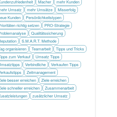
Kundenzufriedenheit
Macher
mehr Kunden
mehr Umsatz
mehr Umsätze
Misserfolg
neue Kunden
Persönlichkeitstypen
rioritäten richtig setzen
PRO-Strategie
Problemanalyse
Qualitätssicherung
Reputation
S.M.A.R.T. Methode
ag organisieren
Teamarbeit
Tipps und Tricks
Tipps zum Verkauf
Umsatz Tipps
Umsatztipps
Verbindliche
Verkaufen Tipps
Verkaufstipps
Zeitmanagement
iele besser erreichen
Ziele erreichen
iele schneller erreichen
Zusammenarbeit
Zusatzleistungen
zusätzlicher Umsatz