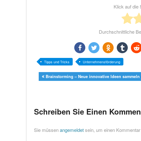
Klick auf di
Durchschnittliche 
teilen
twittern
teilen
teilen
teile
Tipps und Tricks
Unternehmensförderung
Brainstorming – Neue innovative Ideen sammeln
Schreiben Sie Einen Kommen
Sie müssen
angemeldet
sein, um einen Kommentar