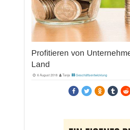
Profitieren von Unterneh
Land
6 August 2018
Tanja
Geschäftsentwicklung
teilen
twittern
teilen
teilen
teile