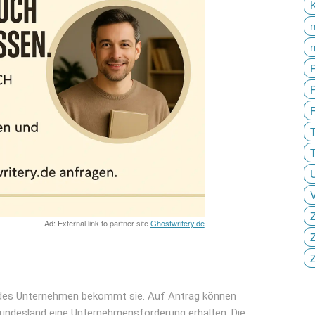
P
T
Z
Ad: External link to partner site
Ghostwritery.de
Z
jedes Unternehmen bekommt sie. Auf Antrag können
undesland eine Unternehmensförderung erhalten. Die