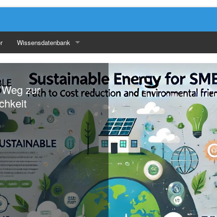
r
Wissensdatenbank
Geschäftsentwicklung
Marketing & Verkauf
 Weg zur
chkeit
Organisation & Produktivität
Sonstiges