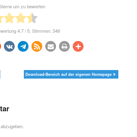
e Sterne um zu bewerten
Bewertung
4.7
/ 5. Stimmen:
348
n
teilen
teilen
rss-
e-
drucken
teilen
feed
mail
Download-Bereich auf der eigenen Homepage
tar
 abzugeben.