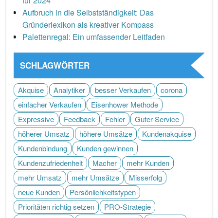
für 2024
Aufbruch in die Selbstständigkeit: Das
Gründerlexikon als kreativer Kompass
Palettenregal: Ein umfassender Leitfaden
SCHLAGWÖRTER
Akquise
Analytiker
besser Verkaufen
corona
einfacher Verkaufen
Eisenhower Methode
Expressive
Feedback
Fehler
Guter Service
höherer Umsatz
höhere Umsätze
Kundenakquise
Kundenbindung
Kunden gewinnen
Kundenzufriedenheit
Macher
mehr Kunden
mehr Umsatz
mehr Umsätze
Misserfolg
neue Kunden
Persönlichkeitstypen
Prioritäten richtig setzen
PRO-Strategie