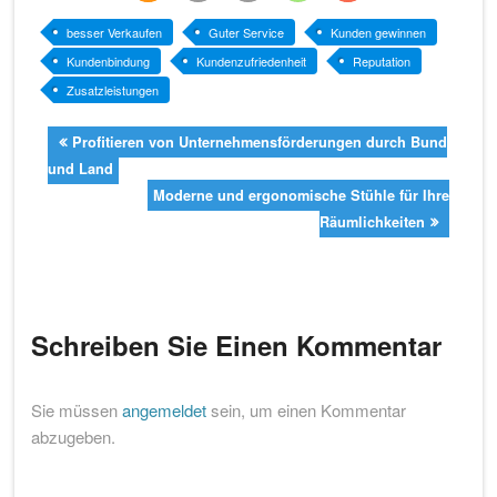
rss-
e-
drucken
teilen
teilen
besser Verkaufen
Guter Service
Kunden gewinnen
Kundenbindung
Kundenzufriedenheit
Reputation
feed
mail
Zusatzleistungen
Profitieren von Unternehmensförderungen durch Bund
und Land
Moderne und ergonomische Stühle für Ihre
Räumlichkeiten
Schreiben Sie Einen Kommentar
Sie müssen
angemeldet
sein, um einen Kommentar
abzugeben.