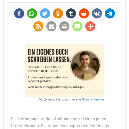
teilen
teilen
twittern
teilen
teilen
teilen
teilen
teilen
rss-
e-
drucken
teilen
teilen
feed
mail
Ad: External link to partner site
Ghostwritery.de
Die Homepage ist das Aushängeschild eines jeden
Unternehmens. Sie muss ein ansprechendes Design