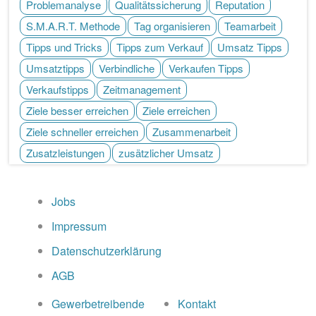
Problemanalyse
Qualitätssicherung
Reputation
S.M.A.R.T. Methode
Tag organisieren
Teamarbeit
Tipps und Tricks
Tipps zum Verkauf
Umsatz Tipps
Umsatztipps
Verbindliche
Verkaufen Tipps
Verkaufstipps
Zeitmanagement
Ziele besser erreichen
Ziele erreichen
Ziele schneller erreichen
Zusammenarbeit
Zusatzleistungen
zusätzlicher Umsatz
Jobs
Impressum
Datenschutzerklärung
AGB
Gewerbetreibende
Kontakt