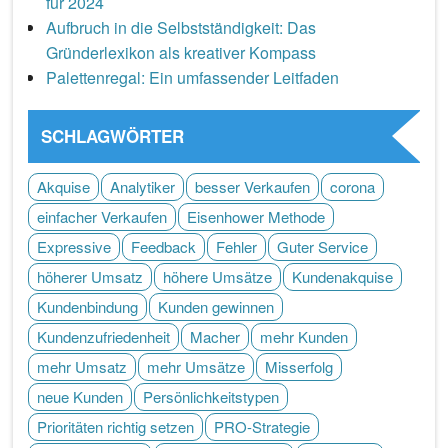
für 2024
Aufbruch in die Selbstständigkeit: Das
Gründerlexikon als kreativer Kompass
Palettenregal: Ein umfassender Leitfaden
SCHLAGWÖRTER
Akquise
Analytiker
besser Verkaufen
corona
einfacher Verkaufen
Eisenhower Methode
Expressive
Feedback
Fehler
Guter Service
höherer Umsatz
höhere Umsätze
Kundenakquise
Kundenbindung
Kunden gewinnen
Kundenzufriedenheit
Macher
mehr Kunden
mehr Umsatz
mehr Umsätze
Misserfolg
neue Kunden
Persönlichkeitstypen
Prioritäten richtig setzen
PRO-Strategie