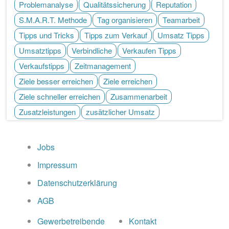
Problemanalyse
Qualitätssicherung
Reputation
S.M.A.R.T. Methode
Tag organisieren
Teamarbeit
Tipps und Tricks
Tipps zum Verkauf
Umsatz Tipps
Umsatztipps
Verbindliche
Verkaufen Tipps
Verkaufstipps
Zeitmanagement
Ziele besser erreichen
Ziele erreichen
Ziele schneller erreichen
Zusammenarbeit
Zusatzleistungen
zusätzlicher Umsatz
Jobs
Impressum
Datenschutzerklärung
AGB
Gewerbetreibende
Kontakt