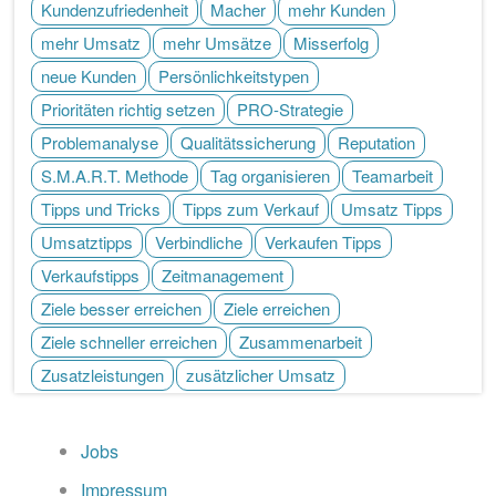
Kundenzufriedenheit
Macher
mehr Kunden
mehr Umsatz
mehr Umsätze
Misserfolg
neue Kunden
Persönlichkeitstypen
Prioritäten richtig setzen
PRO-Strategie
Problemanalyse
Qualitätssicherung
Reputation
S.M.A.R.T. Methode
Tag organisieren
Teamarbeit
Tipps und Tricks
Tipps zum Verkauf
Umsatz Tipps
Umsatztipps
Verbindliche
Verkaufen Tipps
Verkaufstipps
Zeitmanagement
Ziele besser erreichen
Ziele erreichen
Ziele schneller erreichen
Zusammenarbeit
Zusatzleistungen
zusätzlicher Umsatz
Jobs
Impressum