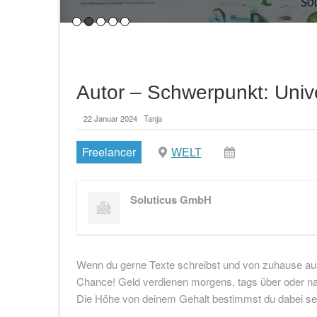
Einführung in nachhaltige Energie für KMUs
Bedeutung von nachhaltiger Energie
Nachhaltige Energiequellen spielen eine
Autor – Schwerpunkt: Unive
Lesen…
22 Januar 2024
Tanja
Freelancer
WELT
Soluticus GmbH
Wenn du gerne Texte schreibst und von zuhause aus
Chance! Geld verdienen morgens, tags über oder na
Die Höhe von deinem Gehalt bestimmst du dabei sel