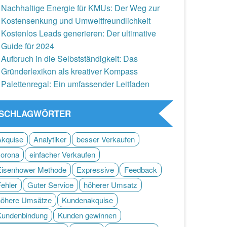
Nachhaltige Energie für KMUs: Der Weg zur
Kostensenkung und Umweltfreundlichkeit
Kostenlos Leads generieren: Der ultimative
Guide für 2024
Aufbruch in die Selbstständigkeit: Das
Gründerlexikon als kreativer Kompass
Palettenregal: Ein umfassender Leitfaden
SCHLAGWÖRTER
Akquise
Analytiker
besser Verkaufen
corona
einfacher Verkaufen
Eisenhower Methode
Expressive
Feedback
Fehler
Guter Service
höherer Umsatz
höhere Umsätze
Kundenakquise
Kundenbindung
Kunden gewinnen