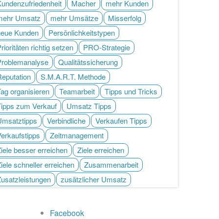
Kundenzufriedenheit
Macher
mehr Kunden
mehr Umsatz
mehr Umsätze
Misserfolg
neue Kunden
Persönlichkeitstypen
rioritäten richtig setzen
PRO-Strategie
Problemanalyse
Qualitätssicherung
Reputation
S.M.A.R.T. Methode
ag organisieren
Teamarbeit
Tipps und Tricks
Tipps zum Verkauf
Umsatz Tipps
Umsatztipps
Verbindliche
Verkaufen Tipps
Verkaufstipps
Zeitmanagement
iele besser erreichen
Ziele erreichen
iele schneller erreichen
Zusammenarbeit
Zusatzleistungen
zusätzlicher Umsatz
Facebook