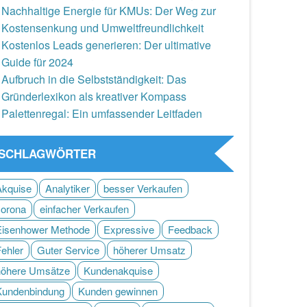
Nachhaltige Energie für KMUs: Der Weg zur
Kostensenkung und Umweltfreundlichkeit
Kostenlos Leads generieren: Der ultimative
Guide für 2024
Aufbruch in die Selbstständigkeit: Das
Gründerlexikon als kreativer Kompass
Palettenregal: Ein umfassender Leitfaden
SCHLAGWÖRTER
Akquise
Analytiker
besser Verkaufen
corona
einfacher Verkaufen
Eisenhower Methode
Expressive
Feedback
Fehler
Guter Service
höherer Umsatz
höhere Umsätze
Kundenakquise
Kundenbindung
Kunden gewinnen