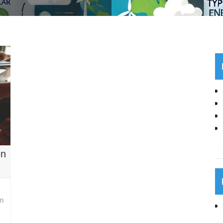
en
um