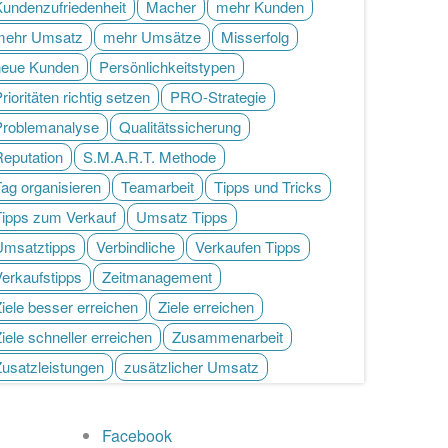
Kundenzufriedenheit
Macher
mehr Kunden
mehr Umsatz
mehr Umsätze
Misserfolg
neue Kunden
Persönlichkeitstypen
rioritäten richtig setzen
PRO-Strategie
Problemanalyse
Qualitätssicherung
Reputation
S.M.A.R.T. Methode
ag organisieren
Teamarbeit
Tipps und Tricks
Tipps zum Verkauf
Umsatz Tipps
Umsatztipps
Verbindliche
Verkaufen Tipps
Verkaufstipps
Zeitmanagement
iele besser erreichen
Ziele erreichen
iele schneller erreichen
Zusammenarbeit
Zusatzleistungen
zusätzlicher Umsatz
Facebook