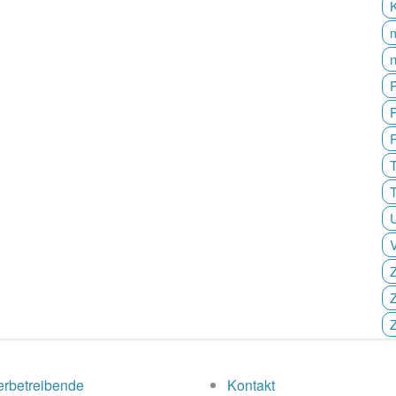
P
T
Z
Z
rbetreibende
Kontakt