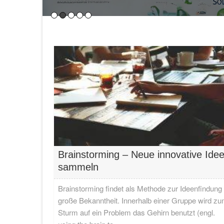
Einführung in nachhaltige Energie für KMUs
Bedeutung von nachhaltiger Energie
Nachhaltige Energiequellen spielen eine
Lesen…
Brainstorming – Neue innovative Ide
sammeln
Brainstorming findet als Methode zur Ideenfindung
große Bekanntheit. Innerhalb einer Gruppe wird z
Sturm auf ein Problem das Gehirn benutzt (engl.