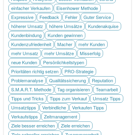
einfacher Verkaufen
Eisenhower Methode
Expressive
Feedback
Fehler
Guter Service
höherer Umsatz
höhere Umsätze
Kundenakquise
Kundenbindung
Kunden gewinnen
Kundenzufriedenheit
Macher
mehr Kunden
mehr Umsatz
mehr Umsätze
Misserfolg
neue Kunden
Persönlichkeitstypen
Prioritäten richtig setzen
PRO-Strategie
Problemanalyse
Qualitätssicherung
Reputation
S.M.A.R.T. Methode
Tag organisieren
Teamarbeit
Tipps und Tricks
Tipps zum Verkauf
Umsatz Tipps
Umsatztipps
Verbindliche
Verkaufen Tipps
Verkaufstipps
Zeitmanagement
Ziele besser erreichen
Ziele erreichen
Ziele schneller erreichen
Zusammenarbeit