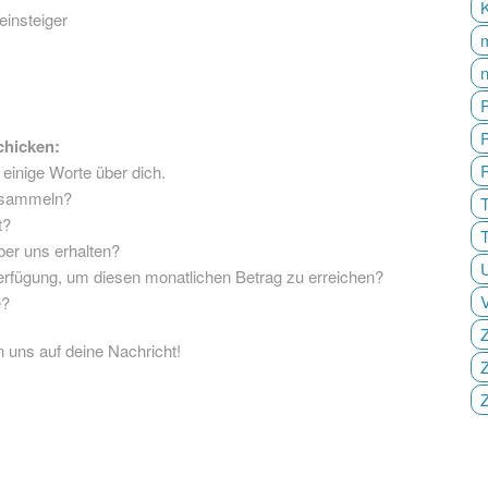
insteiger
P
chicken:
 einige Worte über dich.
g sammeln?
T
t?
er uns erhalten?
 Verfügung, um diesen monatlichen Betrag zu erreichen?
e?
Z
 uns auf deine Nachricht!
Z
O