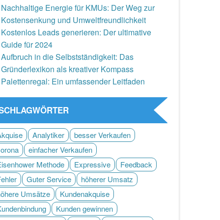
Nachhaltige Energie für KMUs: Der Weg zur
Kostensenkung und Umweltfreundlichkeit
Kostenlos Leads generieren: Der ultimative
Guide für 2024
Aufbruch in die Selbstständigkeit: Das
Gründerlexikon als kreativer Kompass
Palettenregal: Ein umfassender Leitfaden
SCHLAGWÖRTER
Akquise
Analytiker
besser Verkaufen
corona
einfacher Verkaufen
Eisenhower Methode
Expressive
Feedback
Fehler
Guter Service
höherer Umsatz
höhere Umsätze
Kundenakquise
Kundenbindung
Kunden gewinnen