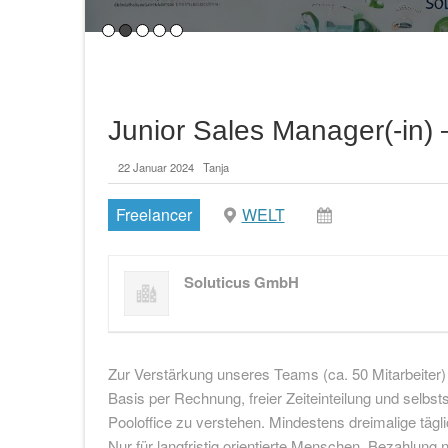
Einführung in nachhaltige Energie für KMUs
Bedeutung von nachhaltiger Energie
Nachhaltige Energiequellen spielen eine
Junior Sales Manager(-in)
Lesen…
22 Januar 2024
Tanja
Freelancer
WELT
Soluticus GmbH
Zur Verstärkung unseres Teams (ca. 50 Mitarbeiter) s
Basis per Rechnung, freier Zeiteinteilung und selbsts
Pooloffice zu verstehen. Mindestens dreimalige tägli
Nur für langfristig orientierte Menschen. Bezahlung