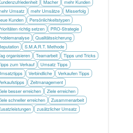
Kundenzufriedenheit
Macher
mehr Kunden
mehr Umsatz
mehr Umsätze
Misserfolg
neue Kunden
Persönlichkeitstypen
rioritäten richtig setzen
PRO-Strategie
Problemanalyse
Qualitätssicherung
Reputation
S.M.A.R.T. Methode
ag organisieren
Teamarbeit
Tipps und Tricks
Tipps zum Verkauf
Umsatz Tipps
Umsatztipps
Verbindliche
Verkaufen Tipps
Verkaufstipps
Zeitmanagement
iele besser erreichen
Ziele erreichen
iele schneller erreichen
Zusammenarbeit
Zusatzleistungen
zusätzlicher Umsatz