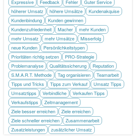
Expressive
Feedback
Fehler
Guter Service
höherer Umsatz
höhere Umsätze
Kundenakquise
Kundenbindung
Kunden gewinnen
Kundenzufriedenheit
Macher
mehr Kunden
mehr Umsatz
mehr Umsätze
Misserfolg
neue Kunden
Persönlichkeitstypen
Prioritäten richtig setzen
PRO-Strategie
Problemanalyse
Qualitätssicherung
Reputation
S.M.A.R.T. Methode
Tag organisieren
Teamarbeit
Tipps und Tricks
Tipps zum Verkauf
Umsatz Tipps
Umsatztipps
Verbindliche
Verkaufen Tipps
Verkaufstipps
Zeitmanagement
Ziele besser erreichen
Ziele erreichen
Ziele schneller erreichen
Zusammenarbeit
Zusatzleistungen
zusätzlicher Umsatz