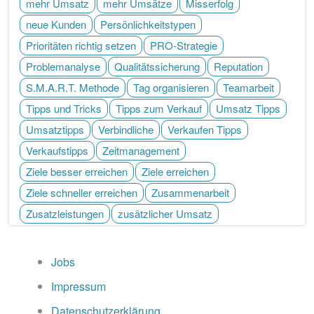
mehr Umsatz
mehr Umsätze
Misserfolg
neue Kunden
Persönlichkeitstypen
Prioritäten richtig setzen
PRO-Strategie
Problemanalyse
Qualitätssicherung
Reputation
S.M.A.R.T. Methode
Tag organisieren
Teamarbeit
Tipps und Tricks
Tipps zum Verkauf
Umsatz Tipps
Umsatztipps
Verbindliche
Verkaufen Tipps
Verkaufstipps
Zeitmanagement
Ziele besser erreichen
Ziele erreichen
Ziele schneller erreichen
Zusammenarbeit
Zusatzleistungen
zusätzlicher Umsatz
Jobs
Impressum
Datenschutzerklärung